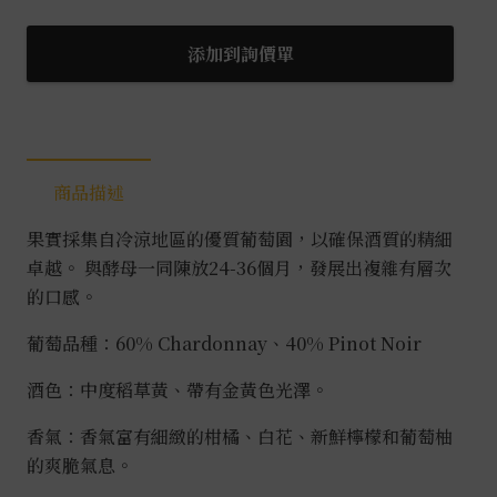
傑
生
添加到詢價單
聯
名
氣
泡
商品描述
酒
銀
果實採集自冷涼地區的優質葡萄園，以確保酒質的精細
0.75L
卓越。 與酵母一同陳放24-36個月，發展出複雜有層次
數
的口感。
量
葡萄品種：60% Chardonnay、40% Pinot Noir
酒色：中度稻草黃、帶有金黃色光澤。
香氣：香氣富有細緻的柑橘、白花、新鮮檸檬和葡萄柚
的爽脆氣息。