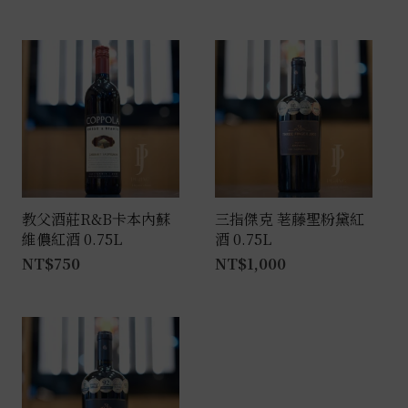
教父酒莊R&B卡本內蘇
三指傑克 荖藤聖粉黛紅
維儂紅酒 0.75L
酒 0.75L
NT$
750
NT$
1,000