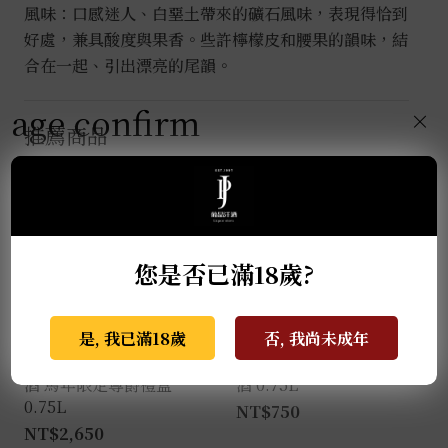
風味：口感迷人、白堊土帶來的礦石風味，表現得恰到
好處，兼具酸度與果香。些許檸檬皮和腰果的韻味，結
合在一起、引出漂亮的尾韻。
age confirm
×
推薦商品
您是否已滿18歲?
是, 我已滿18歲
否, 我尚未成年
瑪西酒廠 經典亞瑪諾紅
教父酒莊R&B夏多內白
酒 馬年限定尊爵禮盒
酒 0.75L
0.75L
NT$
750
NT$
2,650