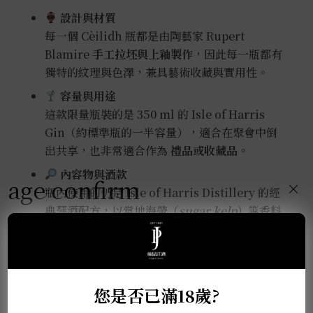
設計與材質
每一個 Cèilidh 瓶都是由陶藝家 Ru­pert
Blamire
手工拉坯與上釉製作
，因此每一瓶都有
獨特的紋理與色澤，兼具藝術收藏與實用性。
容量與用途
這款限量瓶裝的是 350 ml 的 Isle of Harris
Gin（約標準瓶的一半容量），適合在聚會中倒
出共享，也非常適合作為
禮品或收藏品
。
內容物與酒款
age confirm
×
瓶內使用的仍是 Isle of Harris Distillery 的經
典琴酒配方，以當地海帶（
sugar kelp
）等香料
打造獨特海岸風味，本質上與經典款相同，只是
包裝更具限量與收藏價值。
您是否已滿18歲?