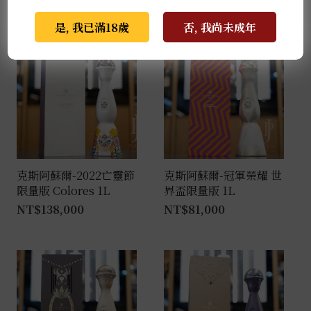
推薦商品
是, 我已滿18歲
否, 我尚未成年
克斯阿蘇爾-2022亡靈節
克斯阿蘇爾-冠軍榮耀 世
限量版 Colores 1L
界盃限量版 1L
NT$
138,000
NT$
81,000