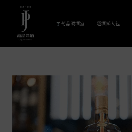
葡晶調酒室
選酒懶人包