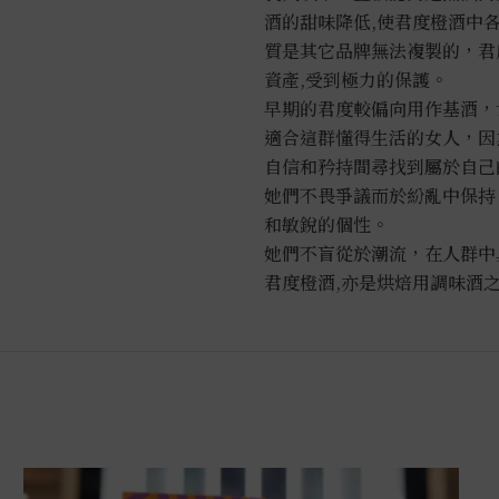
酒的甜味降低,使君度橙酒中
質是其它品牌無法複製的，君度
資產,受到極力的保護。
早期的君度較偏向用作基酒，
適合這群懂得生活的女人，因
自信和矜持間尋找到屬於自己
她們不畏爭議而於紛亂中保持
和敏銳的個性。
她們不盲從於潮流，在人群中
君度橙酒,亦是烘焙用調味酒