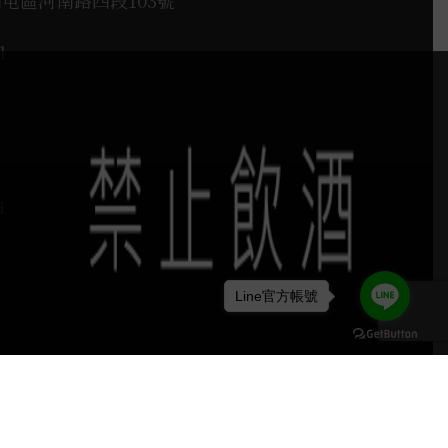
西屯區河南路四段103號
1
H
Line官方帳號
keyboard_arrow_up