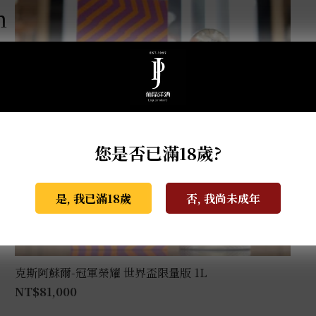
m
您是否已滿18歲?
是, 我已滿18歲
否, 我尚未成年
克斯阿蘇爾-冠軍榮耀 世界盃限量版 1L
NT$
81,000