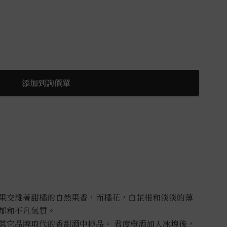
添加到詢價單
果交雜著甜橘的自然果香，而橘花，白芷根和淡淡的薄
郁和不凡氣質。
其它品牌取代的香甜酒中極品。 君度橙酒加入冰塊後，