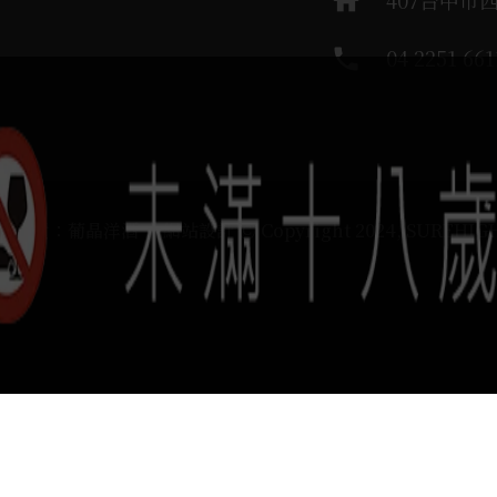
home
407台中市
phone
04 2251 661
運負責：葡晶洋酒 / 網站設計 Ⓒ Copyright 2024, SUREHIG