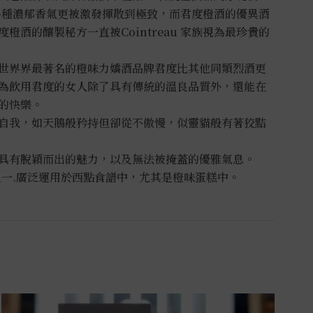
各種濃郁香氣更被激發揮散到極致，而君度橙酒的優異酒
橙酒的釀製秘方一直被Cointreau 家族視為最珍貴的
世界界最著名的橙味力嬌酒品牌君度比其他同類烈酒更
為飲用君度的女人除了具有傳統的溫良品質外，還能在
的快樂。
自我，如天鵝般矜持但卻從不傲慢，似靈貓般有著狡黠
具有脫穎而出的魅力，以及無法被掩蓋的優雅氣息。
之一.廣泛運用於西點食譜中，尤其是橙味蛋糕中。