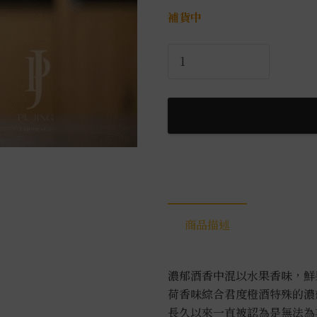
補貨中
君
度
橙
酒
0.7L
數
量
商品描述
濃郁酒香中混以水果香味，鮮
荷香味綜合君度橙酒特殊的濃
長久以來一直被認為是無法為