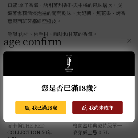
口感:李子香氣，誘引著甜香料與柑橘的風味層次，交
織著雪莉酒浸泡過的葡萄乾味、太妃糖、無花果、烤香
蕉與西班牙塞維亞橙皮。
餘韻:肉桂、佛手柑、咖啡和甘草的香氣。
age confirm
×
推薦商品
您是否已滿18歲?
是, 我已滿18歲
否, 我尚未成年
麥卡倫THE RED
格蘭蓋瑞典藏特級單一
COLLECTION 50年
麥芽威士忌 0.7L