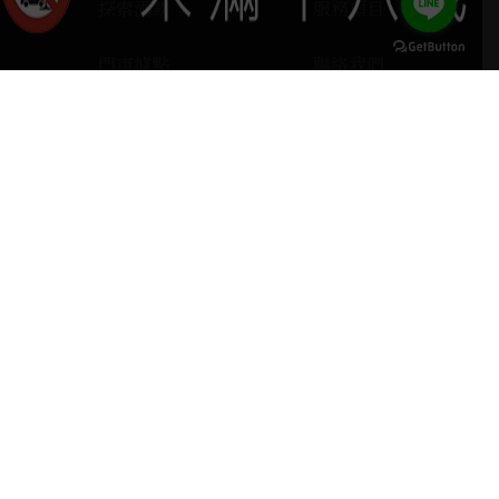
探索酒款
服務項目
門市據點
聯絡我們
keyboard_arrow_up
home
407台中市西屯區河南路四段103號
phone
04 2251 6611