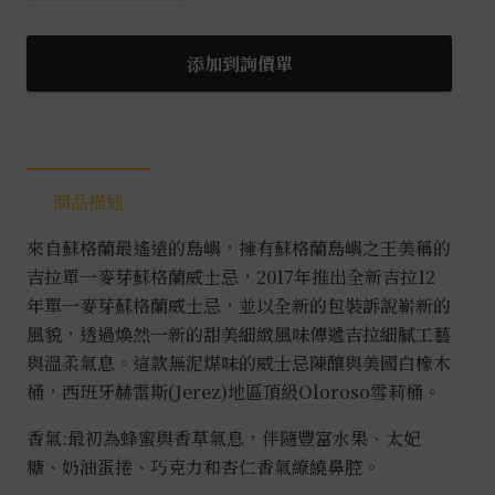
拉
12
年
添加到詢價單
雪
莉
桶
2026
商品描述
新
年
來自蘇格蘭最遙遠的島嶼，擁有蘇格蘭島嶼之王美稱的
禮
吉拉單一麥芽蘇格蘭威士忌，2017年推出全新吉拉12
盒
年單一麥芽蘇格蘭威士忌，並以全新的包裝訴說嶄新的
數
風貌，透過煥然一新的甜美細緻風味傳遞吉拉細膩工藝
量
與溫柔氣息。這款無泥煤味的威士忌陳釀與美國白橡木
桶，西班牙赫雷斯(Jerez)地區頂級Oloroso雪莉桶。
香氣:最初為蜂蜜與香草氣息，伴隨豐富水果、太妃
糖、奶油蛋捲、巧克力和杏仁香氣繚繞鼻腔。