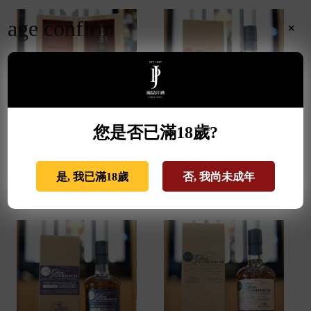
age confirm
×
您是否已滿18歲?
麥卡倫THE RED
格蘭蓋瑞典藏特級單一
COLLECTION 50年 0.7L
麥芽威士忌 0.7L
是, 我已滿18歲
否, 我尚未成年
NT$
940