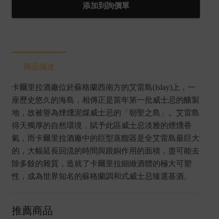
拉
添加到詢價單
18
年
0.7L
數
商品描述
量
卡爾里拉酒廠位於蘇格蘭西南方的艾雷島(Islay)上，一
座歷史悠久的海島，相傳正是當年第一批威士忌的釀製
地，故被譽為煙燻泥煤威士忌的「朝聖之島」。艾雷島
得天獨厚的自然環境，賦予此區威士忌淡雅的煙燻香
氣，而卡爾里拉酒廠中的巨型蒸餾器是全艾雷島最巨大
的，大幅延長回流的時間與跟銅作用的面積，盡可能去
除多餘的雜質，造就了卡爾里拉細緻酒體的極大可塑
性，成為世界知名的蘇格蘭調和式威士忌臻選基酒。
推薦商品