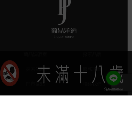
葡晶調酒室
探索品牌
探索酒款
服務項目
門市據點
聯絡我們
keyboard_arrow_up
407台中市西屯區河南路四段103號