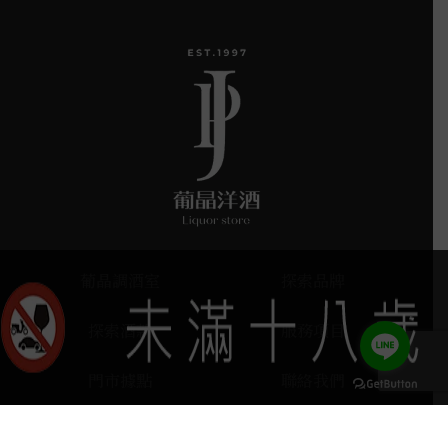
葡晶調酒室
探索品牌
探索酒款
服務項目
門市據點
聯絡我們
keyboard_arrow_up