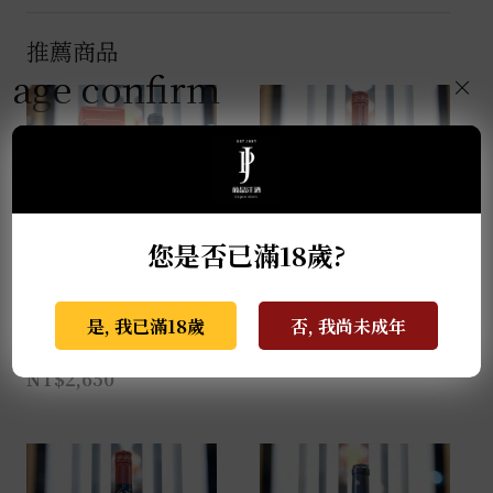
推薦商品
age confirm
×
您是否已滿18歲?
瑪西酒廠 經典亞瑪諾紅
教父酒莊R&B夏多內白
酒 馬年限定尊爵禮盒
酒 0.75L
是, 我已滿18歲
否, 我尚未成年
0.75L
NT$
750
NT$
2,650