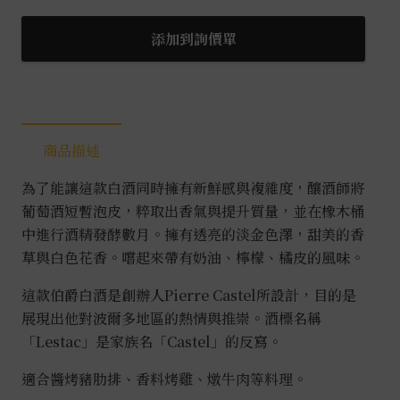
特
精
添加到詢價單
選
伯
爵
白
商品描述
酒
0.75L
為了能讓這款白酒同時擁有新鮮感與複雜度，釀酒師將
數
葡萄酒短暫泡皮，粹取出香氣與提升質量，並在橡木桶
量
中進行酒精發酵數月。擁有透亮的淡金色澤，甜美的香
草與白色花香。嚐起來帶有奶油、檸檬、橘皮的風味。
這款伯爵白酒是創辦人Pierre Castel所設計，目的是
展現出他對波爾多地區的熱情與推崇。酒標名稱
「Lestac」是家族名「Castel」的反寫。
適合醬烤豬肋排、香料烤雞、燉牛肉等料理。