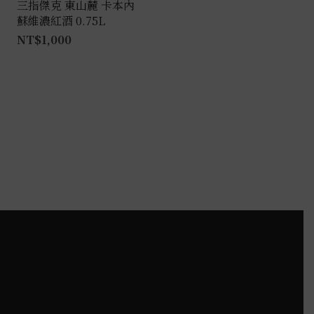
三指傑克 東山麓 卡本內
蘇維濃紅酒 0.75L
NT$
1,000