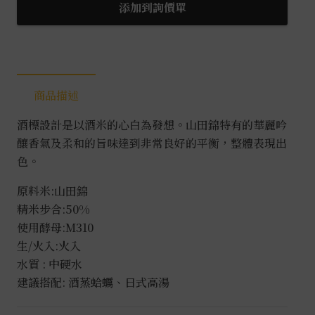
添加到詢價單
商品描述
酒標設計是以酒米的心白為發想。山田錦特有的華麗吟
釀香氣及柔和的旨味達到非常良好的平衡，整體表現出
色。
原料米:山田錦
精米步合:50%
使用酵母:M310
生/火入:火入
水質 : 中硬水
建議搭配: 酒蒸蛤蠣、日式高湯