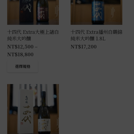
十四代 Extra大極上諸白
十四代 Extra播州白鶴錦
純米大吟釀
純米大吟釀 1.8L
NT$
12,500
–
NT$
17,200
NT$
18,800
此
選擇規格
產
品
有
多
種
款
式。
可
在