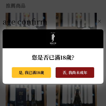
推薦商品
age confirm
×
您是否已滿18歲?
薩摩無双 馬年干支限定
天盃 馬年干支 麥燒酎
酒 0.72L
0.72L
NT$
2,999
NT$
3,800
是, 我已滿18歲
否, 我尚未成年