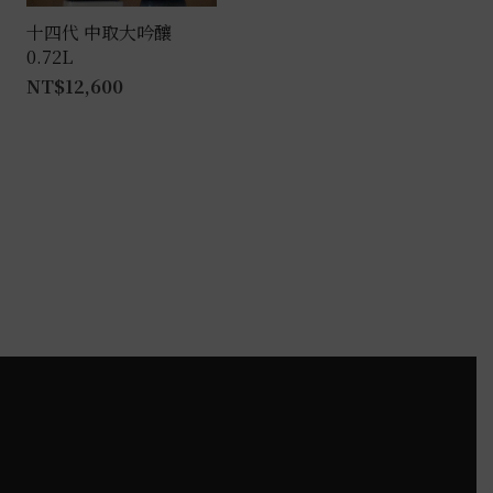
產
十四代 中取大吟釀
0.72L
品
NT$
12,600
頁
面
選
擇
選
項