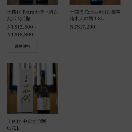
十四代 Extra大極上諸白
十四代 Extra播州白鶴錦
純米大吟釀
純米大吟釀 1.8L
NT$
12,500
–
NT$
17,200
NT$
18,800
此
選擇規格
產
品
有
多
種
款
式。
可
在
產
十四代 中取大吟釀
0.72L
品