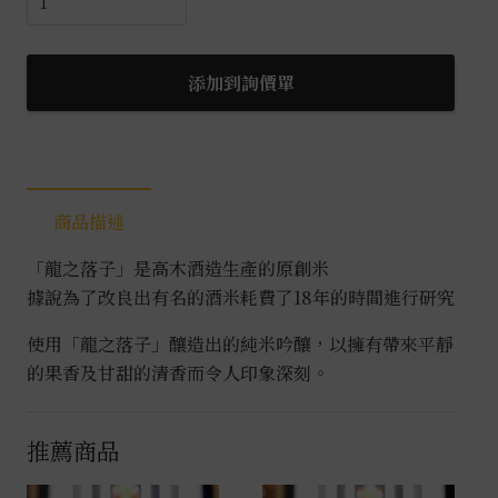
四
代
龍
添加到詢價單
之
落
子
中
商品描述
取
上
「龍之落子」是高木酒造生產的原創米
諸
據說為了改良出有名的酒米耗費了18年的時間進行研究
白
純
使用「龍之落子」釀造出的純米吟釀，以擁有帶來平靜
米
的果香及甘甜的清香而令人印象深刻。
大
吟
推薦商品
釀
1.8L