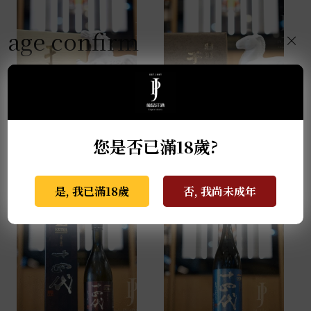
數
量
age confirm
×
薩摩無双 馬年干支限定
天盃 馬年干支 麥燒酎
您是否已滿18歲?
酒 0.72L
0.72L
NT$
2,999
NT$
3,800
是, 我已滿18歲
否, 我尚未成年