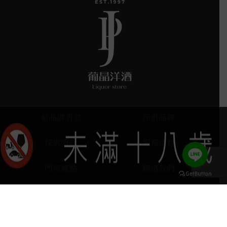
葡晶調酒室
探索品牌
探索酒款
服務項目
門市據點
聯絡我們
keyboard_arrow_up