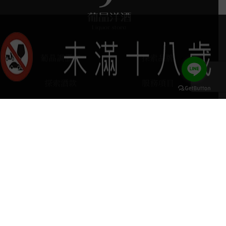
葡晶調酒室
探索品牌
探索酒款
服務項目
門市據點
聯絡我們
keyboard_arrow_up
home
407台中市西屯區河南路四段103號
phone
04 2251 6611