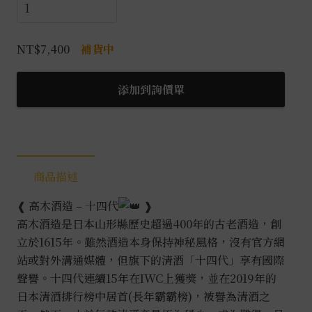
十
四
代
NT$
7,400
補貨中
中
取
添加到詢價單
無
濾
過
生
詰
商品描述
數
量
❰ 高木酒造 – 十四代
❱
高木酒造是日本山形縣歷史超過400年的古老酒造，創
立於1615年。雖然酒造本身保持神秘風格，沒有官方網
站或對外溝通媒體，但旗下的清酒「十四代」享有國際
聲譽。十四代連續15年在IWC上獲獎，並在2019年的
日本清酒排行榜中居首(長年霸霸榜)，被譽為清酒之