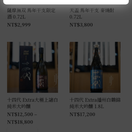
薩摩無双 馬年干支限定
天盃 馬年干支 麥燒酎
酒 0.72L
0.72L
NT$
2,999
NT$
3,800
十四代 Extra大極上諸白
十四代 Extra播州白鶴錦
純米大吟釀
純米大吟釀 1.8L
NT$
12,500
–
NT$
17,200
NT$
18,800
此