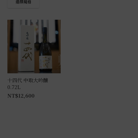
選擇規格
產
品
有
多
種
款
式。
可
在
產
十四代 中取大吟釀
0.72L
品
NT$
12,600
頁
面
選
擇
選
項