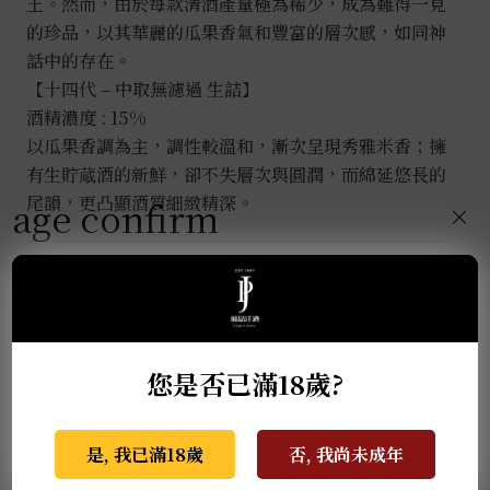
王。然而，由於每款清酒產量極為稀少，成為難得一見
的珍品，以其華麗的瓜果香氣和豐富的層次感，如同神
話中的存在。
【十四代 – 中取無濾過 生詰】
酒精濃度 : 15%
以瓜果香調為主，調性較溫和，漸次呈現秀雅米香；擁
有生貯蔵酒的新鮮，卻不失層次與圓潤，而綿延悠長的
尾韻，更凸顯酒質細緻精深。
age confirm
×
推薦商品
您是否已滿18歲?
是, 我已滿18歲
否, 我尚未成年