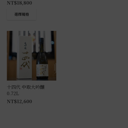
NT$
18,800
此
選擇規格
產
品
有
多
種
款
式。
可
在
產
十四代 中取大吟釀
0.72L
品
NT$
12,600
頁
面
選
擇