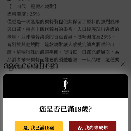
【十四代 – 秘藏乙燒酎】
酒精濃度 : 25%
僅經過一次蒸餾的獨特製程使其保留了原料的強烈風味
與口感。擁有十四代獨有的果香，入口後展現出香濃的
米味，並伴隨著淡淡的香蕉香氣。酒精濃度為25%，
有別於其他燒酎，這款燒酎讓人感受到清爽潤喉的口
感。這種特殊的濃淡平衡，使得每一口都充滿層次，為
品酒者帶來獨特而難忘的酒體體驗。一旦品嚐，這種獨
age confirm
×
特的風味令人難以忘懷。
推薦商品
您是否已滿18歲?
是, 我已滿18歲
否, 我尚未成年