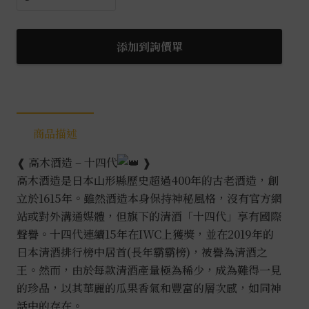
四
代
秘
添加到詢價單
藏
乙
燒
酎
商品描述
25%
0.72L
❰ 高木酒造 – 十四代
❱
數
高木酒造是日本山形縣歷史超過400年的古老酒造，創
量
立於1615年。雖然酒造本身保持神秘風格，沒有官方網
站或對外溝通媒體，但旗下的清酒「十四代」享有國際
聲譽。十四代連續15年在IWC上獲獎，並在2019年的
日本清酒排行榜中居首(長年霸霸榜)，被譽為清酒之
王。然而，由於每款清酒產量極為稀少，成為難得一見
的珍品，以其華麗的瓜果香氣和豐富的層次感，如同神
話中的存在。