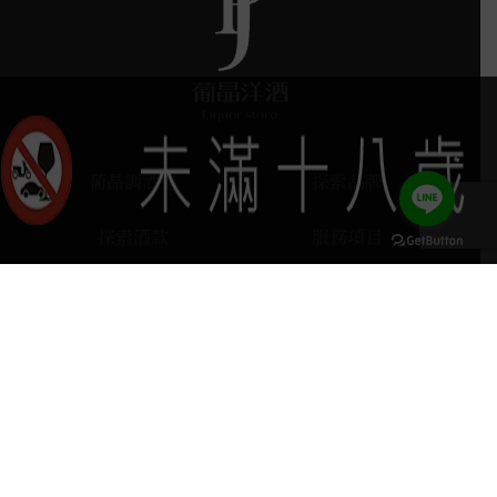
葡晶調酒室
探索品牌
探索酒款
服務項目
門市據點
聯絡我們
keyboard_arrow_up
home
407台中市西屯區河南路四段103號