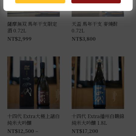
薩摩無双 馬年干支限定
天盃 馬年干支 麥燒酎
酒 0.72L
0.72L
NT$
2,999
NT$
3,800
十四代 Extra大極上諸白
十四代 Extra播州白鶴錦
純米大吟釀
純米大吟釀 1.8L
NT$
12,500
–
NT$
17,200