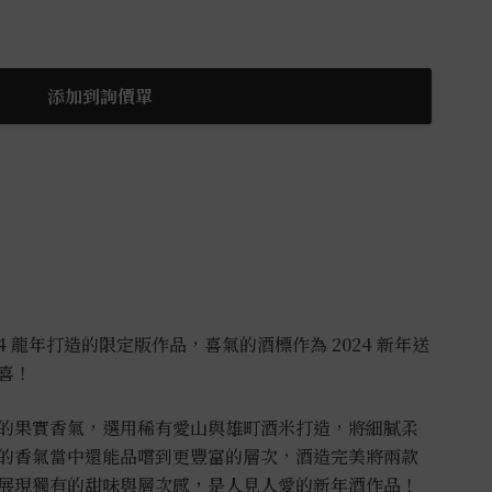
添加到詢價單
4 龍年打造的限定版作品，喜氣的酒標作為 2024 新年送
喜！
的果實香氣，選用稀有愛山與雄町酒米打造，將細膩柔
的香氣當中還能品嚐到更豐富的層次，酒造完美將兩款
展現獨有的甜味與層次感，是人見人愛的新年酒作品！