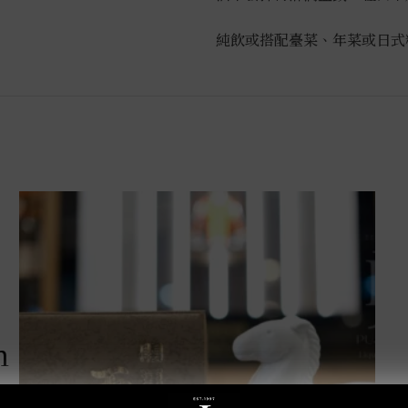
純飲或搭配臺菜、年菜或日式
m