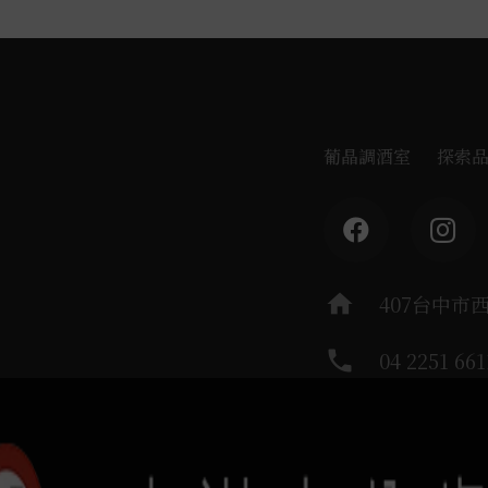
葡晶調酒室
探索
home
407台中市
phone
04 2251 661