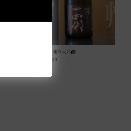
十四代 Extra大極上諸白 純米大吟釀
NT$
12,500
–
NT$
18,800
此
選擇規格
產
品
有
多
種
款
式。
可