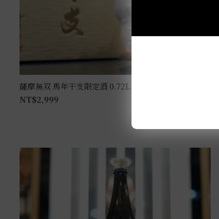
薩摩無双 馬年干支限定酒 0.72L
NT$
2,999