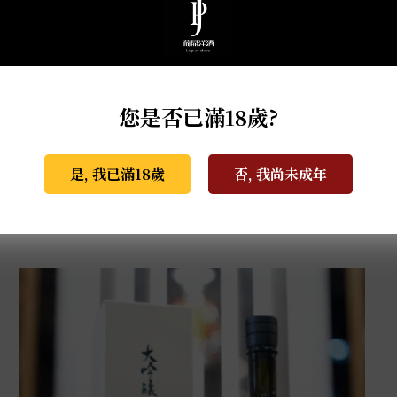
您是否已滿18歲?
天盃 馬年干支 麥燒酎 0.72L
是, 我已滿18歲
否, 我尚未成年
NT$
3,800