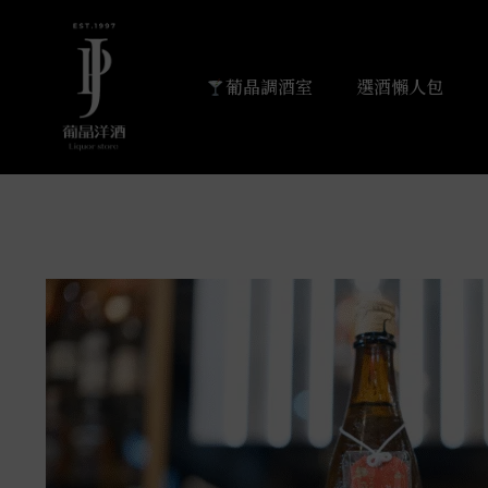
葡晶調酒室
選酒懶人包