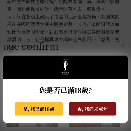
新鮮壓榨的甘蔗原汁進行發酵與蒸餾，而非傳統的廢糖
蜜，因此能保留純淨、清新的草本與甘蔗香氣。
Laodi 在製程上融入了古老的亞洲蒸餾技術，其細緻的
風味在國際烈酒大賽中屢獲金獎，成功打破蘭姆酒以加
勒比海為尊的印象。對於追求特殊性與工藝感的藏家或
調酒師而言，它是極具東方韻味且高品質的「亞洲工藝
age confirm
×
烈酒」代表。
推薦商品
您是否已滿18歲?
是, 我已滿18歲
否, 我尚未成年