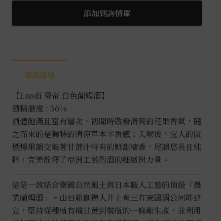
色
添加到詢價單
蘭
姆
酒
0.7L
商品描述
數
量
【Laodi 勞帝 白色蘭姆酒】
酒精濃度 : 56%
酒體飽滿且富有層次，初聞時散發清爽的花果香氣，隨
之而來的是獨特的清涼草本辛香感；入喉後，宜人的微
煙燻果韻交織著甘蔗汁特有的鮮甜糖香，尾韻悠長且純
粹，完美詮釋了亞洲工藝烈酒的細緻與力量。
這是一款結合寮國自然風土與日本職人工藝的頂級「農
業蘭姆酒」。由日籍創辦人井上育三在寮國湄公河畔建
立，堅持從種植有機甘蔗到裝瓶的一條龍生產，並利用