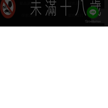
葡晶調酒室
探索品牌
探索酒款
服務項目
門市據點
聯絡我們
keyboard_arrow_up
home
407台中市西屯區河南路四段103號
phone
04 2251 6611