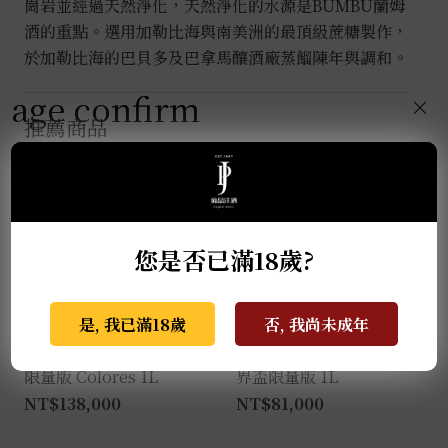
崗岩並經過天然淨化，天然淨化的水源是BUMBU蘭姆
酒的重點。選用加勒比海與南美洲的最頂級蔗糖製作，
於加勒比海的巴貝多及巴拿馬釀酒廠蒸餾陳年與調和。
age confirm
×
推薦商品
您是否已滿18歲?
是, 我已滿18歲
否, 我尚未成年
克斯阿蘇爾-2022亡靈節
克斯阿蘇爾-冠軍榮耀 世
限量版 Colores 1L
界盃限量版 1L
NT$
138,000
NT$
81,000