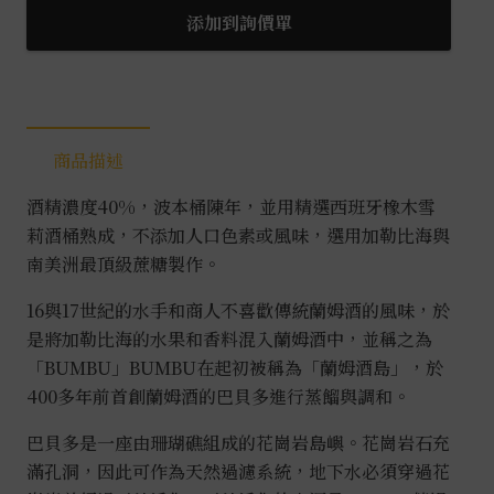
之
添加到詢價單
心
XO
蘭
姆
商品描述
酒
0.7L
酒精濃度40%，波本桶陳年，並用精選西班牙橡木雪
數
莉酒桶熟成，不添加人口色素或風味，選用加勒比海與
量
南美洲最頂級蔗糖製作。
16與17世紀的水手和商人不喜歡傳統蘭姆酒的風味，於
是將加勒比海的水果和香料混入蘭姆酒中，並稱之為
「BUMBU」BUMBU在起初被稱為「蘭姆酒島」，於
400多年前首創蘭姆酒的巴貝多進行蒸餾與調和。
巴貝多是一座由珊瑚礁組成的花崗岩島嶼。花崗岩石充
滿孔洞，因此可作為天然過濾系統，地下水必須穿過花