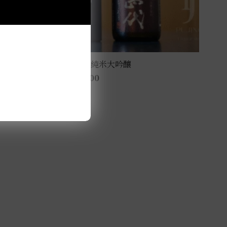
十四代 Extra大極上諸白 純米大吟釀
NT$
12,500
–
NT$
18,800
此
選擇規格
產
品
有
多
種
款
式。
可
在
產