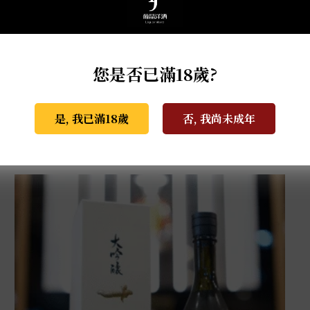
您是否已滿18歲?
天盃 馬年干支 麥燒酎 0.72L
NT$
3,800
是, 我已滿18歲
否, 我尚未成年