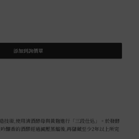
添加到詢價單
造技術,使用清酒酵母與黃麴進行
「三段仕込」。於發酵
微吟釀香的
酒醪經過減壓蒸餾後,再儲藏至少2年以上所完