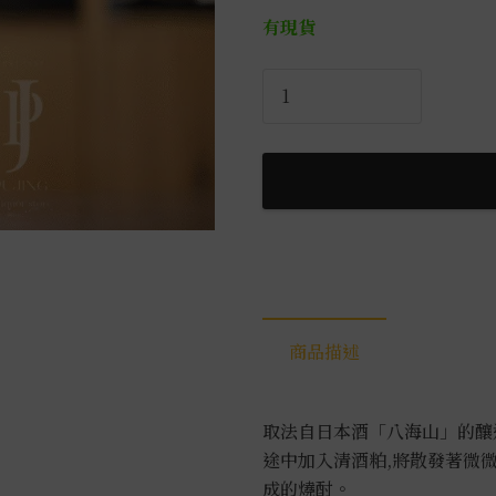
有現貨
八
海
山
宜
有
千
萬
本
格
米
商品描述
燒
酎
0.72L
取法自日本酒「八海山」的釀
數
途中加入清酒粕,將散發著微
量
成的燒酎。