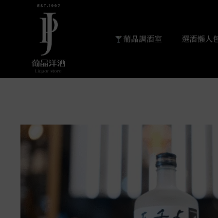
葡晶調酒室
選酒懶人