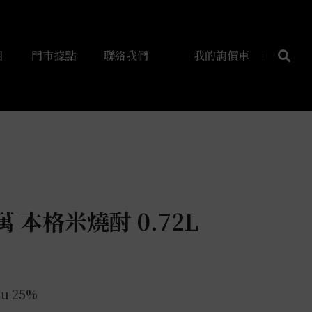
目
門市據點
聯絡我們
我的詢價車
 本格米燒酎 0.72L
hu 25%