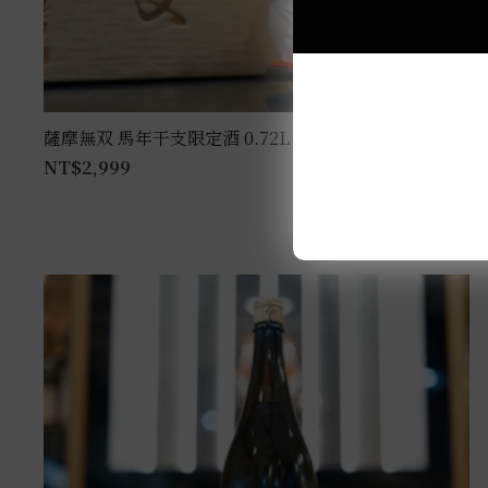
薩摩無双 馬年干支限定酒 0.72L
NT$
2,999