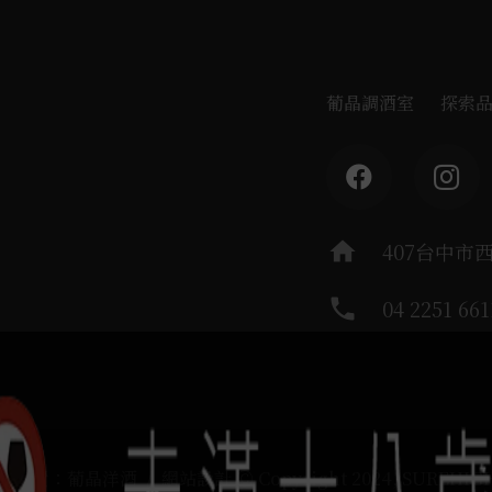
葡晶調酒室
探索
home
407台中市
phone
04 2251 661
運負責：葡晶洋酒 / 網站設計 Ⓒ Copyright 2024, SUREHIG