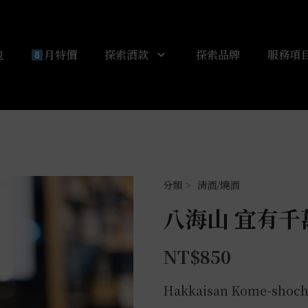
包
月特價
探索酒款
探索品牌
服務項
清酒/燒酒
八海山 宜有千萬
NT$
850
Hakkaisan Kome-shoc