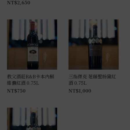
NT$
2,650
教父酒莊R&B卡本內蘇
三指傑克 荖藤聖粉黛紅
維儂紅酒 0.75L
酒 0.75L
NT$
750
NT$
1,000