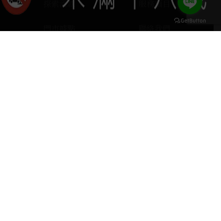
探索酒款
服務項目
門市據點
聯絡我們
keyboard_arrow_up
home
407台中市西屯區河南路四段103號
phone
04 2251 6611