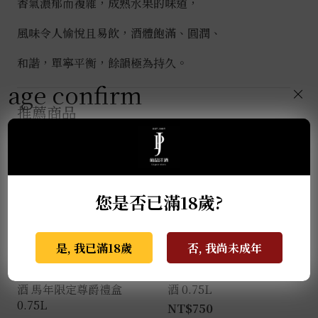
香氣濃郁而複雜，成熟水果的味道，
風味令人愉悅且易飲，酒體飽滿、圓潤、
和諧，單寧平衡，餘韻極為持久。
age confirm
×
推薦商品
您是否已滿18歲?
是, 我已滿18歲
否, 我尚未成年
瑪西酒廠 經典亞瑪諾紅
教父酒莊R&B夏多內白
酒 馬年限定尊爵禮盒
酒 0.75L
0.75L
NT$
750