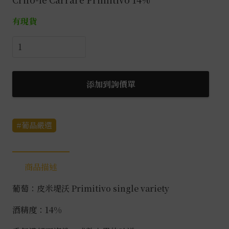
有現貨
克
里
沃
康
添加到詢價單
特
萊
皮
葡晶嚴選
米
堤
沃
商品描述
紅
葡萄：皮米堤沃 Primitivo single variety
酒
0.75L
酒精度：14%
數
量