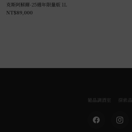
克斯阿蘇爾-25週年限量版 1L
NT$
89,000
葡晶調酒室
探索