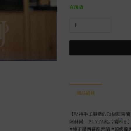
有現貨
克
斯
阿
蘇
爾-
阿
祖
銀
0.75L
數
商品描述
量
【堅持手工製造的頂級龍舌蘭，
阿蘇爾 – PLATA龍舌蘭
#純正墨西哥龍舌蘭
#頂級龍