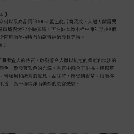
❱
舌蘭系列以最高品質的100%藍色龍舌蘭製成，其龍舌蘭需要
過磚爐慢烤72小時蒸餾，再在波本橡木桶中陳年至少8個
斯阿蘇爾堅持所有酒款皆經過漫長等待。
蘭 】
現了順滑宜人的特質，散發著令人難以抗拒的香氣和淡淡的
顏色，散發著銀色的光澤。香氣中融合了柑橘、檸檬草
、青蘋果和綠茶的氣息。品味時，感受到香草、梅爾檸
果香，為一場純淨而美妙的感官體驗。