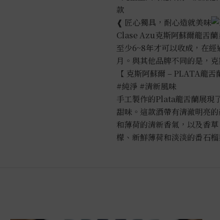
款
❰ 匠心獨具，耐心造就美味
Clase Azu克斯阿蘇爾龍
至少6~8年才可以收成，在經
月。與其他品牌不同的是，克
【 克斯阿蘇爾 – PLATA龍舌
#純淨
#清新風味
手工製作的Plata龍舌蘭展
甜味。這款酒帶有清澈明亮的
和薄荷的清新香氣，以及香草
檬、新鮮薄荷和淡淡的番石榴