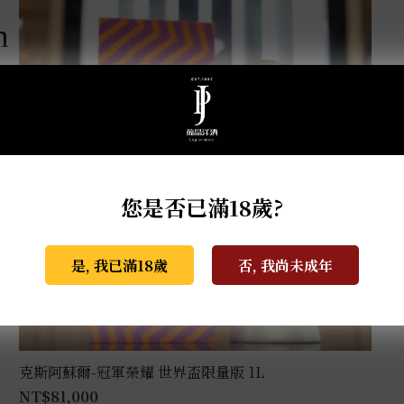
m
您是否已滿18歲?
是, 我已滿18歲
否, 我尚未成年
克斯阿蘇爾-冠軍榮耀 世界盃限量版 1L
NT$
81,000