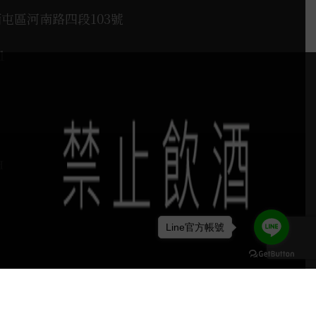
西屯區河南路四段103號
1
H
Line官方帳號
keyboard_arrow_up