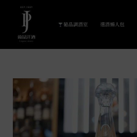
葡晶調酒室
選酒懶人包