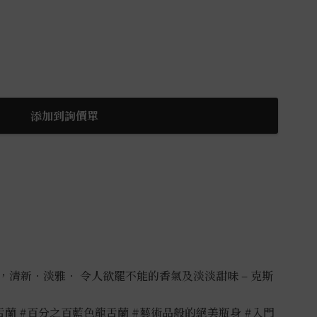
添加到詢價單
清新．淡雅． 令人欲罷不能的香氣及淡淡甜味 – 克斯
】
舌蘭
#百分之百藍色龍舌蘭
#藝術品般的絕美瓶身
#入門