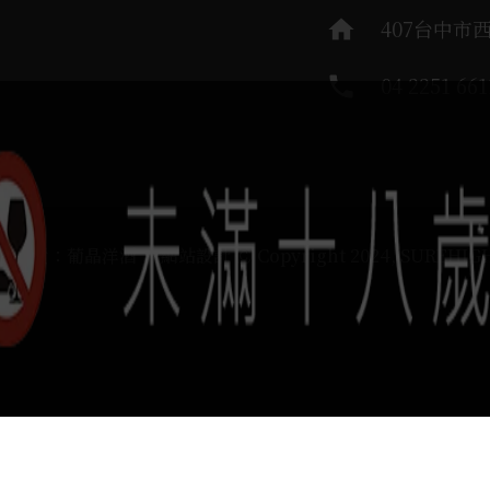
home
407台中市
phone
04 2251 661
運負責：葡晶洋酒 / 網站設計 Ⓒ Copyright 2024, SUREHIG