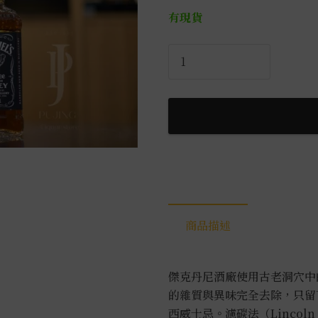
有現貨
傑
克
丹
尼
田
納
西
威
士
忌
商品描述
馬
年
禮
傑克丹尼酒廠使用古老洞穴中
盒
的雜質與異味完全去除，只留
數
西威士忌。
濾碳法（Lincol