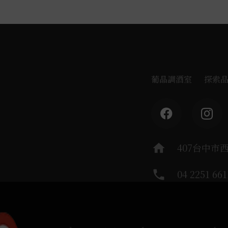
葡晶調酒室
探索
home
407台中市
phone
04 2251 661