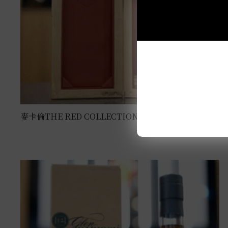
麥卡倫THE RED COLLECTION 50年 0.7L