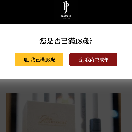
您是否已滿18歲?
是, 我已滿18歲
否, 我尚未成年
格蘭蓋瑞典藏特級單一麥芽威士忌 0.7L
NT$
940