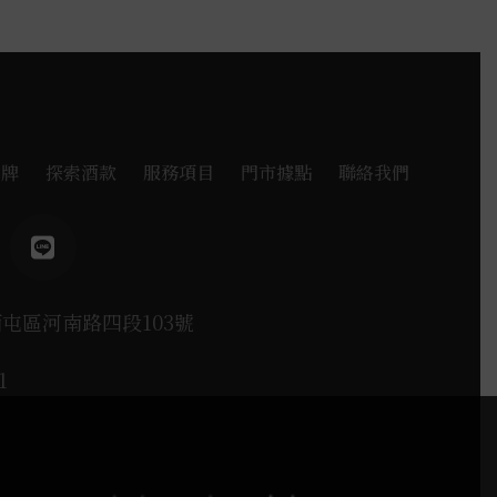
品牌
探索酒款
服務項目
門市據點
聯絡我們
西屯區河南路四段103號
1