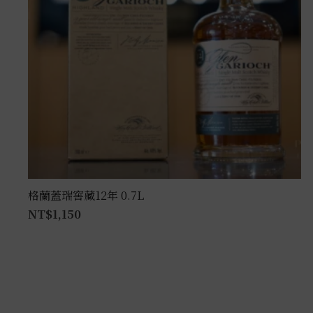
格蘭蓋瑞窖藏12年 0.7L
NT$
1,150