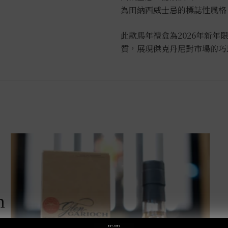
量
為田納西威士忌的標誌性風格
此款馬年禮盒為2026年新年
質
，展現傑克丹尼對市場的巧
m