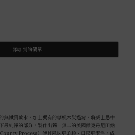
添加到詢價單
的無鐵質軟水，加上獨有的糖楓木炭過濾，將威士忌中
下最純淨的部分，製作出獨一無二的美國傑克丹尼田納
n County Process）使其風味更柔順、口感更潔淨
，成