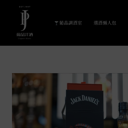
葡晶調酒室
選酒懶人包