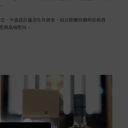
。
限定，外盒設計蘊含生肖意象，
結合節慶收藏與經典酒
思與品味堅持。
×