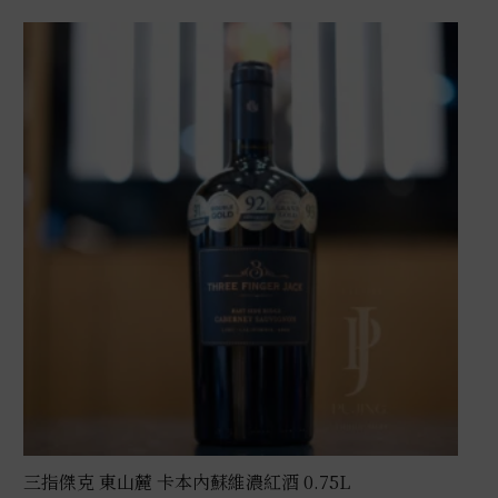
三指傑克 東山麓 卡本內蘇維濃紅酒 0.75L