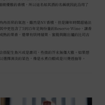
這款細緻優雅的香檳，所以這名如其酒的名稱就因此沿用了
冉冉而昇的氣泡。雖然是NV香檳，但是陳年時間超過法
中更包含了5到15年足夠份量的Reserve Wine，讓香
成熟的果香，還帶有烘烤蘋果、蜜餞與剛出爐的比司吉
合搭配生魚片或是壽司，些微的芥末無傷大雅。如果想
以選擇清淡的菜色，像是水煮白蝦或是川燙透抽等。