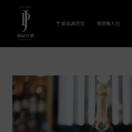
葡晶調酒室
選酒懶人包