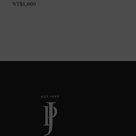
NT$
1,000