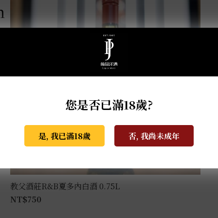
m
您是否已滿18歲?
是, 我已滿18歲
否, 我尚未成年
教父酒莊R&B夏多內白酒 0.75L
NT$
750