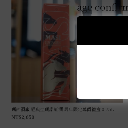
age confir
瑪西酒廠 經典亞瑪諾紅酒 馬年限定尊爵禮盒 0.75L
NT$
2,650