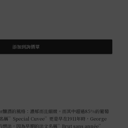
添加到詢價單
ger釀酒的風格：濃郁而且細緻。而其中超過85%的葡萄
pecial Cuvee”更是早在1911年時，George
的想法，因為早期的法文名稱”Brut sans année”