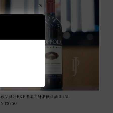
×
教父酒莊R&B卡本內蘇維儂紅酒 0.75L
NT$
750