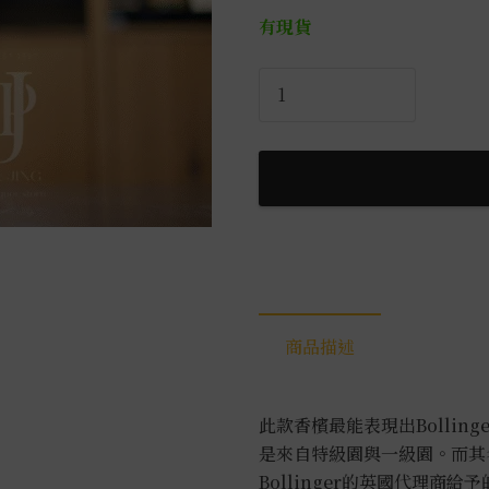
有現貨
伯
蘭
爵-
特
級
香
檳
NV
0.75L
數
商品描述
量
此款香檳最能表現出Bollin
是來自特級園與一級園。而其名稱”S
Bollinger的英國代理商給予