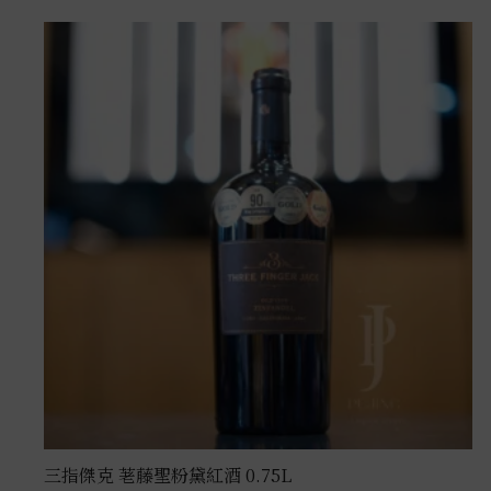
三指傑克 荖藤聖粉黛紅酒 0.75L