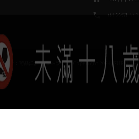
phone
04 2251 661
運負責：葡晶洋酒 / 網站設計 Ⓒ Copyright 2024, SUREHIG