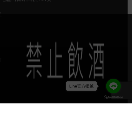
1
H
Line官方帳號
keyboard_arrow_up