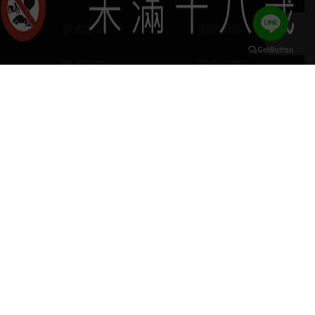
探索酒款
服務項目
門市據點
聯絡我們
keyboard_arrow_up
home
407台中市西屯區河南路四段103號
phone
04 2251 6611