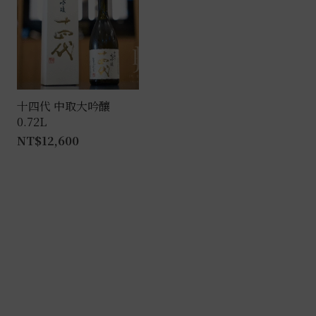
種
款
式。
可
在
產
十四代 中取大吟釀
0.72L
品
NT$
12,600
頁
面
選
擇
選
項