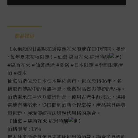
商品描述
【水果般的甘甜味和酸度像花火般地在口中炸開、蔓延
~每年夏末初秋限定 ! – 仙禽 線香花火 純米吟醸
】
#線香花火
#仙禽酒造
#夏祭
#日本限定
#季節限定清
酒
#櫪木
仙禽酒造位於日本栃木縣佐倉市，創立於1806年，名
稱取自傳說中的長壽神鳥，象徵對品質與傳統的堅持。
酒造秉承江戶返り釀造理念，使用古老生酛技法，選用
當地有機稻米，從田間到酒瓶全程掌控，產品兼具經典
與創新，展現傳統技法與現代風格的融合。
【仙禽 – 線香花火 純米吟醸
】
酒精濃度 : 13%
櫪木仙禽酒造每年夏末初秋推出的酒款，融合了夏酒的