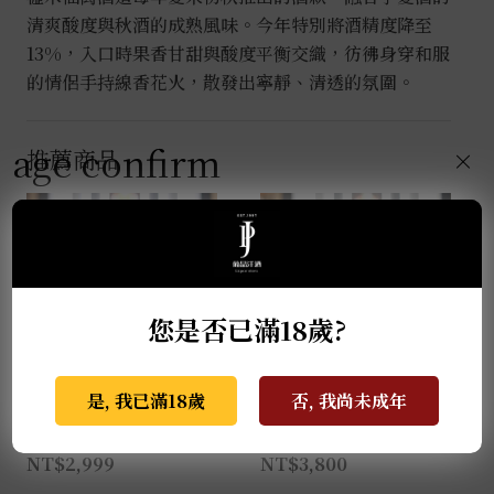
清爽酸度與秋酒的成熟風味。今年特別將酒精度降至
13%，入口時果香甘甜與酸度平衡交織，彷彿身穿和服
的情侶手持線香花火，散發出寧靜、清透的氛圍。
age confirm
推薦商品
×
您是否已滿18歲?
是, 我已滿18歲
否, 我尚未成年
薩摩無双 馬年干支限定
天盃 馬年干支 麥燒酎
酒 0.72L
0.72L
NT$
2,999
NT$
3,800