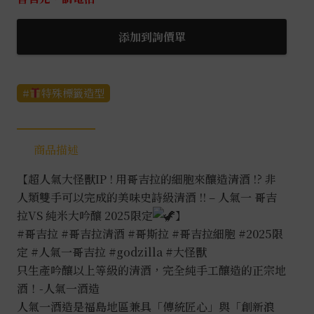
添加到詢價單
特殊標籤造型
商品描述
【超人氣大怪獸IP ! 用哥吉拉的細胞來釀造清酒 !? 非
人類雙手可以完成的美味史詩級清酒 !! – 人氣一 哥吉
拉VS 純米大吟釀 2025限定
】
#哥吉拉
#哥吉拉清酒
#哥斯拉
#哥吉拉細胞
#2025限
定
#人氣一哥吉拉
#godzilla
#大怪獸
只生產吟釀以上等級的清酒，完全純手工釀造的正宗地
酒！-人氣一酒造
人氣一酒造是福島地區兼具「傳統匠心」與「創新浪