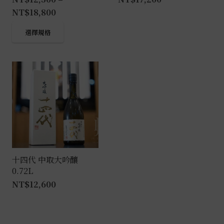
NT$
18,800
此
選擇規格
產
品
有
多
種
款
式。
可
在
產
十四代 中取大吟釀
0.72L
品
NT$
12,600
頁
面
選
擇