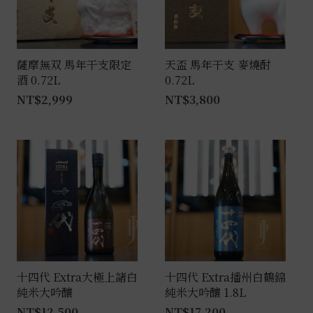
薩摩無双 馬年干支限定
天盃 馬年干支 麥燒酎
酒 0.72L
0.72L
NT$
2,999
NT$
3,800
十四代 Extra大極上諸白
十四代 Extra播州白鶴錦
純米大吟釀
純米大吟釀 1.8L
NT$
12,500
–
NT$
17,200