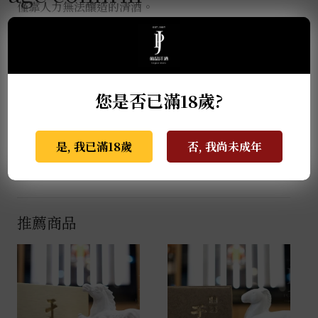
僅靠人力無法釀造的清酒。
每天都沉浸在釀酒研究中。於是就有了「哥吉拉大戰純
米大吟釀」的故事。酒造研究的結果是，哥吉拉電池對
釀造的影響太大，但透過將其附著在瓶子上可以充分發
揮其功效，於是就創造了這款產品。也許人類又向上帝
您是否已滿18歲?
邁進了一步。
*
如果將其冷卻並用酒杯飲用，您可以享受人類智
慧創造的精緻香氣和風味。
是, 我已滿18歲
否, 我尚未成年
*
哥吉拉細胞一旦擴散將極度危險。請務必存放在
陰涼、黑暗的地方。開封後，請放入冰箱並儘快食用。
推薦商品