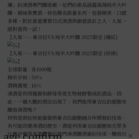
潮」的清酒專門釀造廠。他們的產品涵蓋高端純米大吟
釀、風味果實酒、特色聯名限量系列，包裝精美、口感
多樣。對於喜愛優質日式清酒與創意設計之人，人氣一
絕對值得一試！
【人氣一 – 哥吉拉VS 純米大吟釀 2025限定 (橘紅)
】
【人氣一 – 哥吉拉VS 純米大吟釀 2025限定 (棕綠)
】
全球限量 : 各1000瓶
精米步和 : 50%
酒精濃度 : 16%
清酒是利用麴菌和酵母等微生物發酵製成的酒品，因
此，一個大膽的想法出現了：我們能用哥吉拉的細胞來
釀造清酒嗎？
特別是將抗核能細菌與哥吉拉細胞融合所開發的技術，
有可能改變清酒的歷史。酒造利用哥吉拉細胞和在眾多
age confirm
比賽中獲得高度讚譽的熱門清酒釀酒廠的技術，釀造出
×