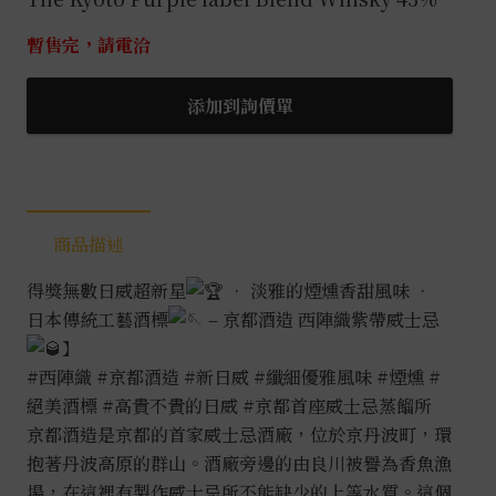
暫售完，請電洽
添加到詢價單
商品描述
得獎無數日威超新星
• 淡雅的煙燻香甜風味 •
日本傳統工藝酒標
– 京都酒造 西陣織紫帶威士忌
】
#西陣織
#京都酒造
#新日威
#纖細優雅風味
#煙燻
#
絕美酒標
#高貴不貴的日威
#京都首座威士忌蒸餾所
京都酒造是京都的首家威士忌酒廠，位於京丹波町，環
抱著丹波高原的群山。酒廠旁邊的由良川被譽為香魚漁
場，在這裡有製作威士忌所不能缺少的上等水質。這個