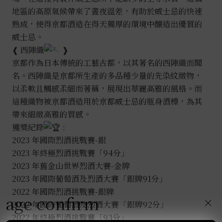
地區的高原氣候帶來了晝夜溫差，有助於威士忌的快速
熟成，使得京都酒造在得天獨厚的環境中釀造出優質的
威士忌。
❰ 西陣織
❱
京都作為日本傳統的工藝古都，以其著名的西陣織而聞
名。西陣織是京都所生產的多品種少量的先染紋緻物，
以柔軟且觸感柔細而著稱，展現出華麗高雅的風格。而
這種織物被京都酒造用於京都威士忌的瓶身酒標，為其
帶來細緻高雅的質感。
獲獎紀錄
:
2023 年國際烈酒挑戰賽-銀
2023 年終極烈酒挑戰賽「94分」
2023 年舊金山世界烈酒大賽-金牌
2023 年國際葡萄酒及烈酒大賽「銀牌91分」
2022 年國際烈酒挑戰賽-銀牌
age confirm
×
2022 年國際葡萄酒及烈酒大賽「銀牌92分」
2022 年終極烈酒挑戰賽「93分」