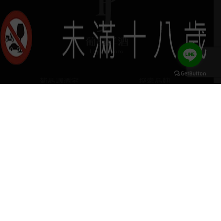
葡晶調酒室
探索品牌
keyboard_arrow_up
探索酒款
服務項目
門市據點
聯絡我們
home
407台中市西屯區河南路四段103號