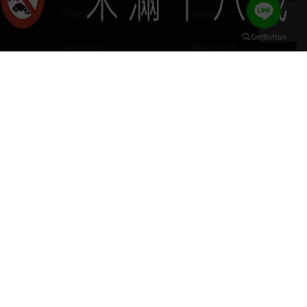
探索酒款
服務項目
門市據點
聯絡我們
keyboard_arrow_up
home
407台中市西屯區河南路四段103號
phone
04 2251 6611