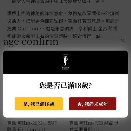
一絲令人精神振奮的柑橘味浪漫地交織在一起。
酒標上描繪神秘的綠洲意象，象徵這款琴酒帶來的清新
與活力，搭配金色細節點綴，突顯其奢華氣息。無論是
經典 Gin Tonic，還是創意調酒，亨利爵士 金沙琴酒
都能帶來前所未有的清爽體驗，絕對值得一試！
age confirm
×
推薦商品
您是否已滿18歲?
是, 我已滿18歲
否, 我尚未成年
克斯阿蘇爾-2022亡靈節
克斯阿蘇爾-冠軍榮耀 世
限量版 Colores 1L
界盃限量版 1L