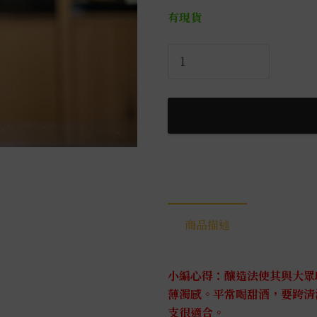
有現貨
不
動
初
戀
純
米
生
霞
酒
0.72L
商品描述
數
量
小編心得：釀造法使其與大眾
薄濁感。平常喝甜酒，要跨清
支很適合。