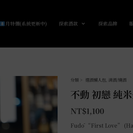
月特價(系統更新中)
探索酒款
探索品牌
選酒懶人包
,
清酒/燒酒
不動 初戀 純米
NT$
1,100
Fudō “First Love” (Ha