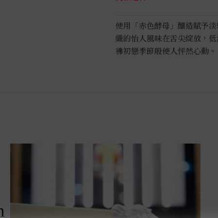
使用「赤色酵母」釀造賦予淡
織的怡人風味在舌尖綻放，低
彿初戀季節般使人怦然心動。
m