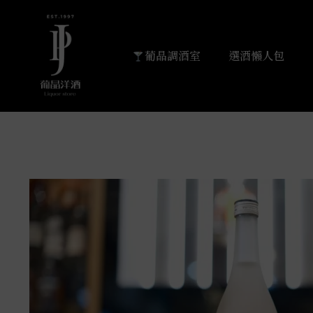
葡晶調酒室
選酒懶人包