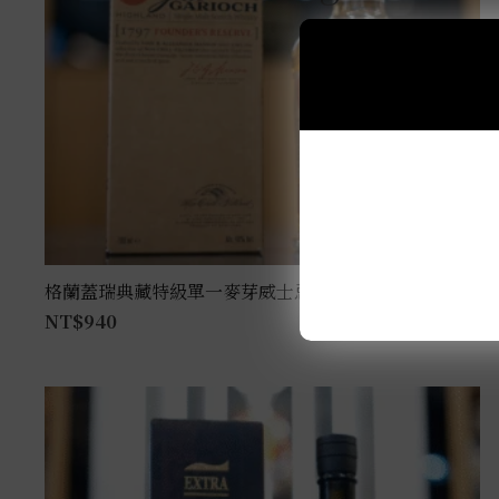
格蘭蓋瑞典藏特級單一麥芽威士忌 0.7L
NT$
940