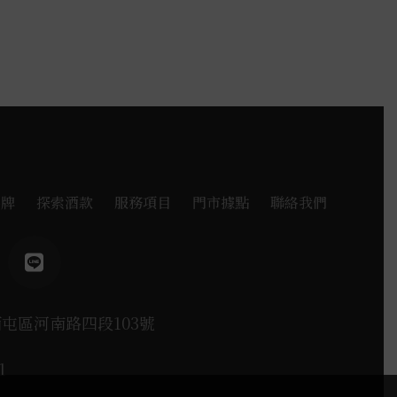
品牌
探索酒款
服務項目
門市據點
聯絡我們
西屯區河南路四段103號
1