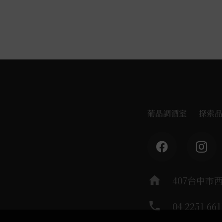
葡晶調酒室
探索
home
407台中市
phone
04 2251 661