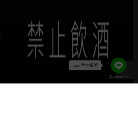
H
Line官方帳號
keyboard_arrow_up