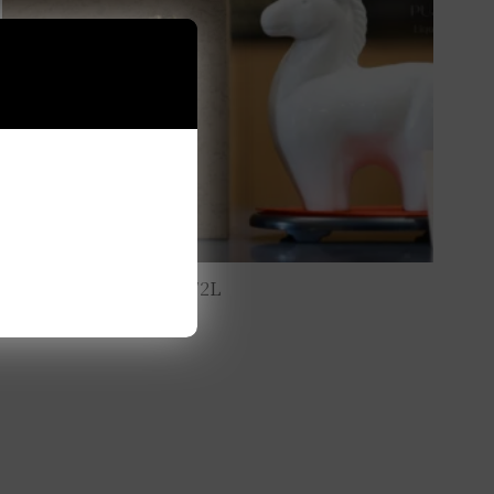
天盃 馬年干支 麥燒酎 0.72L
NT$
3,800