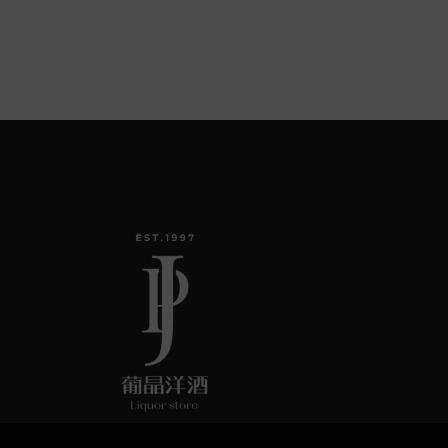
有
多
種
款
式。
可
在
產
品
頁
面
選
擇
選
項