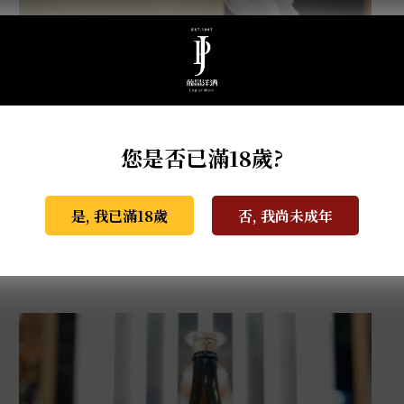
您是否已滿18歲?
是, 我已滿18歲
否, 我尚未成年
薩摩無双 馬年干支限定酒 0.72L
NT$
2,999