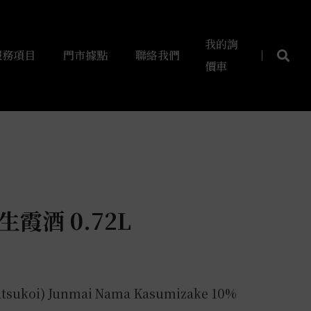
我的詢
服務項目
門市據點
聯絡我們
價車
生霞酒 0.72L
tsukoi) Junmai Nama Kasumizake 10%