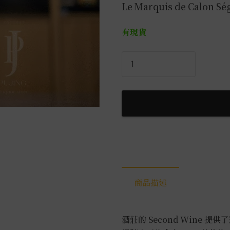
Le Marquis de Calon Sé
有現貨
三
級
卡
隆
賽
居
堡
卡
隆
侯
商品描述
爵
二
軍
酒莊的 Second Wine 提供了