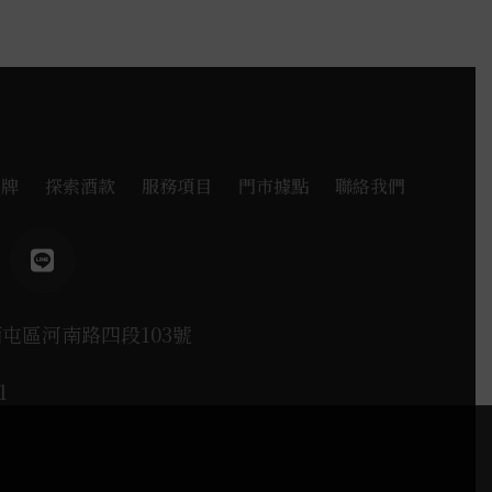
品牌
探索酒款
服務項目
門市據點
聯絡我們
西屯區河南路四段103號
1