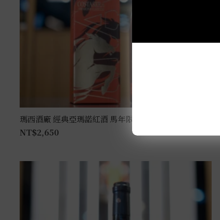
瑪西酒廠 經典亞瑪諾紅酒 馬年限定尊爵禮盒 0.75L
NT$
2,650