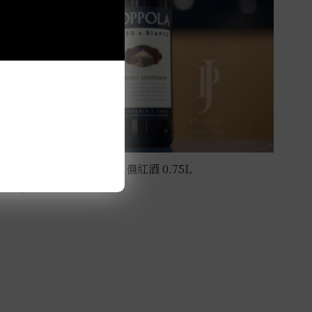
教父酒莊R&B卡本內蘇維儂紅酒 0.75L
NT$
750