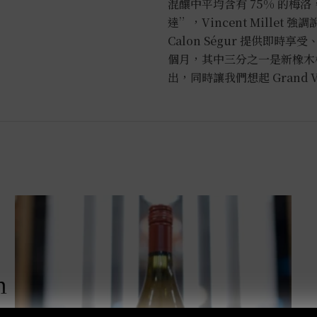
紅
混釀中平均含有 75% 的梅洛，
酒
達”，Vincent Millet 
2016
Calon Ségur 提供即
0.75L
個月，其中三分之一是新橡木
數
出，同時讓我們想起 Grand 
量
m