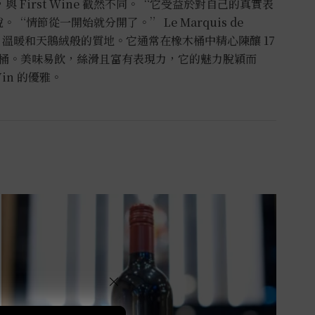
與 First Wine 截然不同。“它受益於對自己的真實表
強調說。“情節從一開始就分開了。” Le Marquis de
時享受、溫暖和天鵝絨般的質地。它通常在橡木桶中精心陳釀 17
桶。美味易飲，絲滑且富有表現力，它的魅力脫穎而
Vin 的優雅。
×