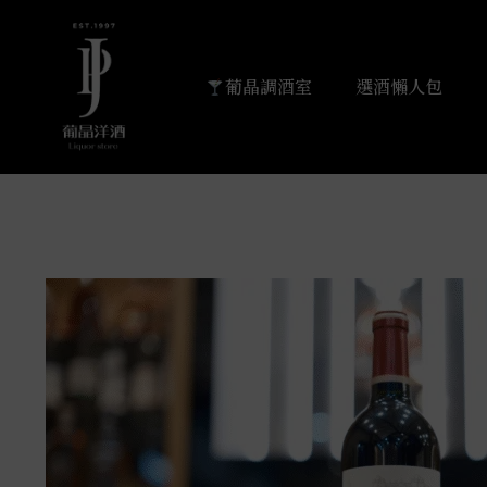
葡晶調酒室
選酒懶人包