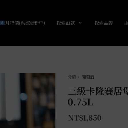
月特價(系統更新中)
探索酒款
探索品牌
葡萄酒
三級卡隆賽居堡
0.75L
NT$
1,850