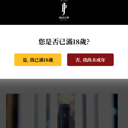
您是否已滿18歲?
是, 我已滿18歲
否, 我尚未成年
教父酒莊R&B夏多內白酒 0.75L
NT$
750