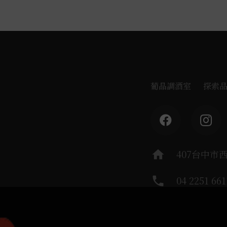
葡晶調酒室
探索
home
407台中市
phone
04 2251 661