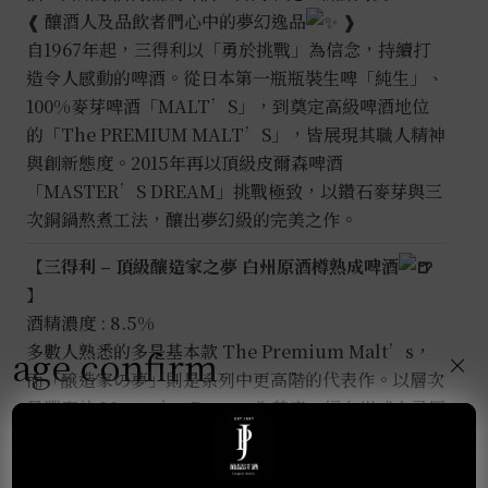
❰ 釀酒人及品飲者們心中的夢幻逸品
❱
啤
自1967年起，三得利以「勇於挑戰」為信念，持續打
酒
造令人感動的啤酒。從日本第一瓶瓶裝生啤「純生」、
0.715L
100%麥芽啤酒「MALT’S」，到奠定高級啤酒地位
數
的「The PREMIUM MALT’S」，皆展現其職人精神
量
與創新態度。2015年再以頂級皮爾森啤酒
「MASTER’S DREAM」挑戰極致，以鑽石麥芽與三
次銅鍋熬煮工法，釀出夢幻級的完美之作。
【三得利 – 頂級釀造家之夢 白州原酒樽熟成啤酒
】
酒精濃度 : 8.5%
多數人熟悉的多是基本款 The Premium Malt’s，
age confirm
×
而「醸造家の夢」則是系列中更高階的代表作。以層次
最豐富的 Master’s Dream 為基底，經白州威士忌原
酒桶熟成，帶來醇厚圓潤的口感與豐富層次。綿密泡沫
下隱約散發出威士忌香氣，融合啤酒的爽、苦、甘、