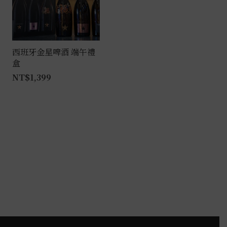
式。
可
在
產
西班牙金星啤酒 端午禮
盒
品
NT$
1,399
頁
面
選
擇
選
項