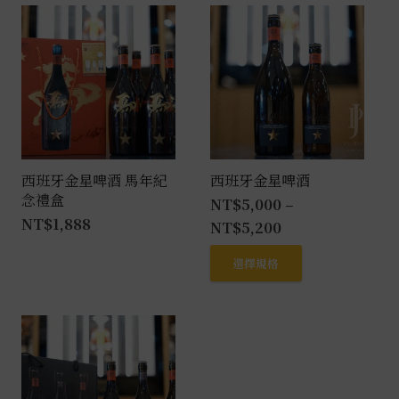
有
多
種
款
式。
可
在
產
西班牙金星啤酒 馬年紀
西班牙金星啤酒
念禮盒
品
NT$
5,000
–
NT$
1,888
頁
NT$
5,200
面
此
選擇規格
選
產
擇
品
選
有
項
多
種
款