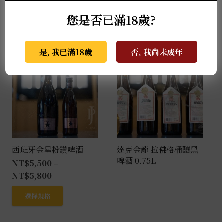
酸，尾韻悠長且極具深度，每年超限量推出。
您是否已滿18歲?
推薦商品
是, 我已滿18歲
否, 我尚未成年
西班牙金星粉鑽啤酒
達克金龍 拉佛格桶釀黑
啤酒 0.75L
NT$
5,500
–
NT$
5,800
此
選擇規格
產
品