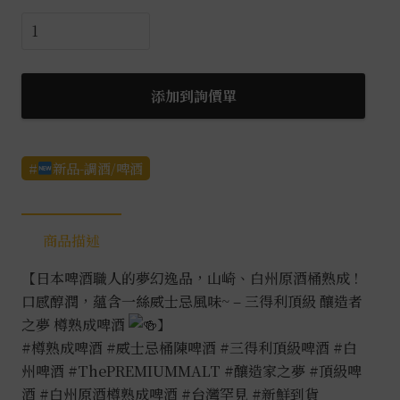
三
得
利
頂
添加到詢價單
級
釀
造
新品-調酒/啤酒
家
之
夢
商品描述
白
【日本啤酒職人的夢幻逸品，山崎、白州原酒桶熟成 !
州
口感醇潤，蘊含一絲威士忌風味~ – 三得利頂級 釀造者
原
之夢 樽熟成啤酒
】
酒
#樽熟成啤酒
#威士忌桶陳啤酒
#三得利頂級啤酒
#白
樽
州啤酒
#ThePREMIUMMALT
#釀造家之夢
#頂級啤
熟
酒
#白州原酒樽熟成啤酒
#台灣罕見
#新鮮到貨
成