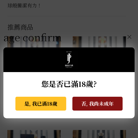
球般簡潔有力！
推薦商品
age confirm
×
您是否已滿18歲?
薩摩無双 馬年干支限定
天盃 馬年干支 麥燒酎
是, 我已滿18歲
否, 我尚未成年
酒 0.72L
0.72L
NT$
2,999
NT$
3,800