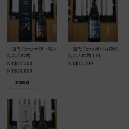
十四代 Extra大極上諸白
十四代 Extra播州白鶴錦
純米大吟釀
純米大吟釀 1.8L
NT$
12,500
–
NT$
17,200
NT$
18,800
此
選擇規格
產
品
有
多
種
款