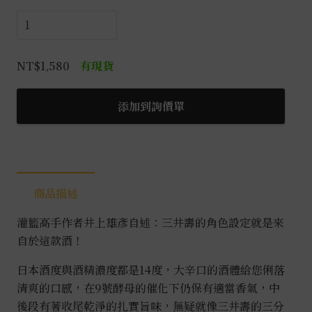
三
井
壽
NT$
1,580
有現貨
大
辛
添加到詢價單
口
+14
純
米
吟
商品描述
釀
0.72L
灌籃高手作者井上雄彥自述：三井壽的角色設定就是來
數
自於這款酒！
量
日本酒度與酒精濃度都是14度，大辛口的酒體給您俐落
清爽的口感，在9號酵母的催化下仍保有適當香氣，中
後段有著收尾乾淨的扎實旨味，無疑就像三井壽的三分