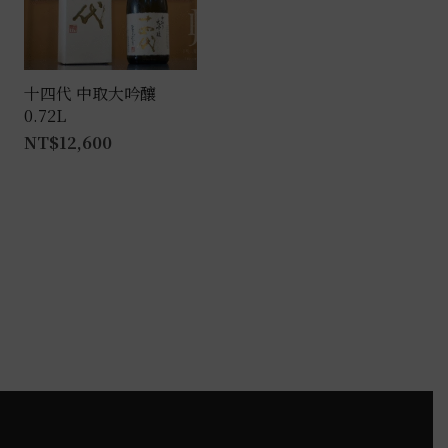
式。
可
在
產
十四代 中取大吟釀
0.72L
品
NT$
12,600
頁
面
選
擇
選
項