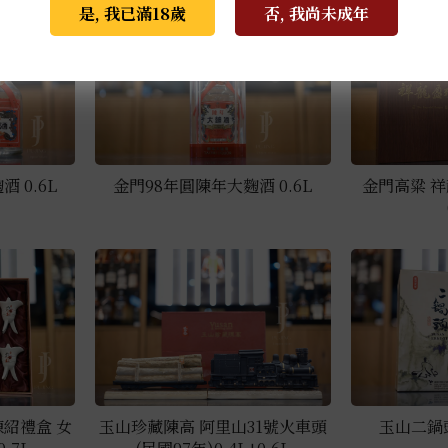
是, 我已滿18歲
否, 我尚未成年
 0.6L
金門98年圓陳年大麴酒 0.6L
金門高粱 祥
紹禮盒 女
玉山珍藏陳高 阿里山31號火車頭
玉山二鍋頭