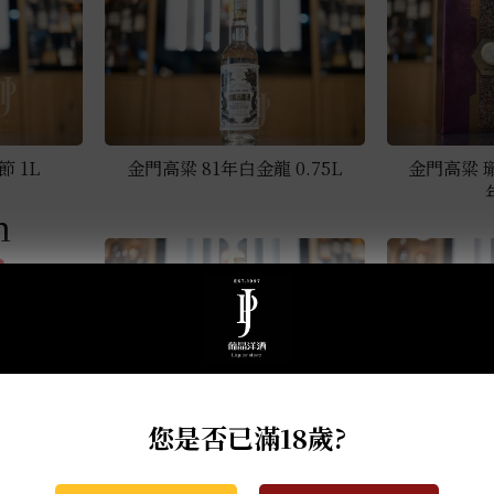
 1L
金門高粱 81年白金龍 0.75L
金門高粱 瓏
m
您是否已滿18歲?
升白罈裝高粱
金門高粱 101年端午節 1L
金門高粱 