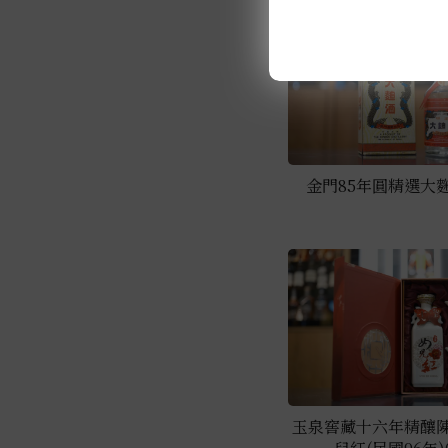
金門85年圓精選大麴酒
玉泉窖藏十六年精釀陳