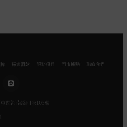
品牌
探索酒款
服務項目
門市據點
聯絡我們
西屯區河南路四段103號
1