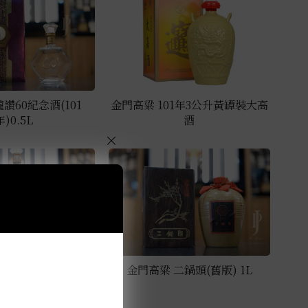
讚60紀念酒(101
金門高粱 101年3公升黃罈裝大高
年)0.5L
酒
×
95年端午節 1L
金門高粱 二鍋頭(舊版) 1L