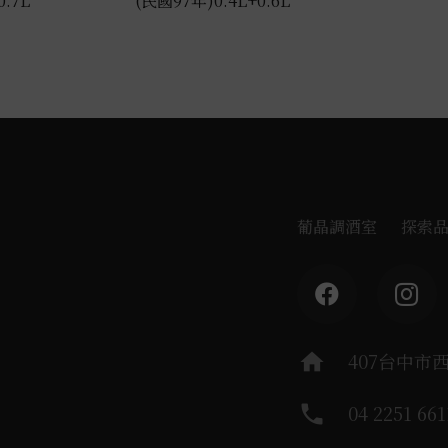
.7L
(民國97年)0.4L+0.6L
葡晶調酒室
探索
home
407台中市
phone
04 2251 661