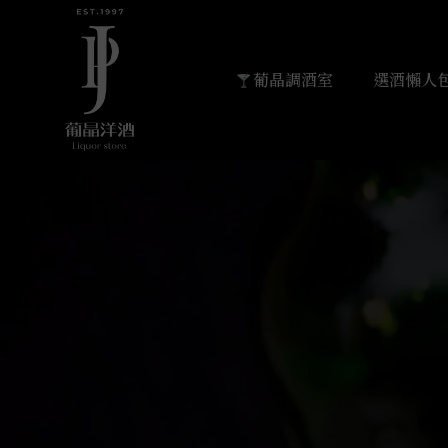
葡晶調酒室
選酒懶人