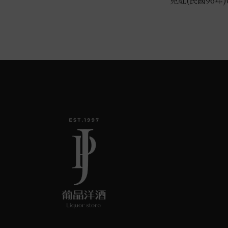
兒紅(民國96年)0