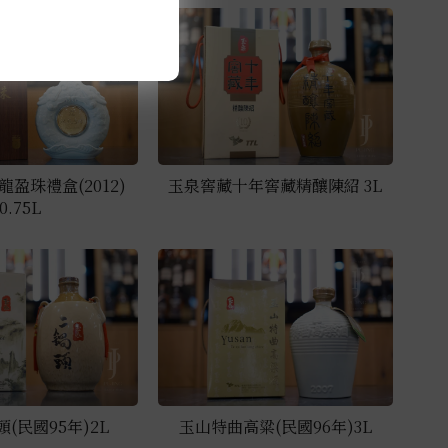
龍盈珠禮盒(2012)
玉泉窖藏十年窖藏精釀陳紹 3L
0.75L
(民國95年)2L
玉山特曲高粱(民國96年)3L