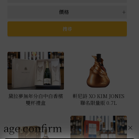
所有 禮盒種類
威士忌禮盒
水果酒禮盒
價格
調酒禮盒
葡萄酒禮盒
高粱禮盒
所有 價格
萬元以上
5000元以上
白蘭地禮盒
4000元~4999元
3000元~3999元
2000元~2999元
1000元~1999元
999元以下
黛拉夢無年分白中白香檳
軒尼詩 XO KIM JONES
雙杯禮盒
聯名限量版 0.7L
age confirm
×