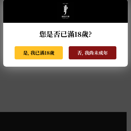
軒尼詩 XO 2024 NBA聯
麥卡倫12年雙桶禮盒
名限量版 0.7L
2018狗年限定版
您是否已滿18歲?
1
2
3
4
是, 我已滿18歲
否, 我尚未成年