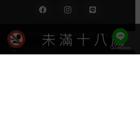
home
407台中市西屯區河南路四段103號
phone
04 2251 6611
keyboard_arrow_up
營運負責：葡晶洋酒 / 網站設計 Ⓒ Copyright 2024,
SUREHIGH