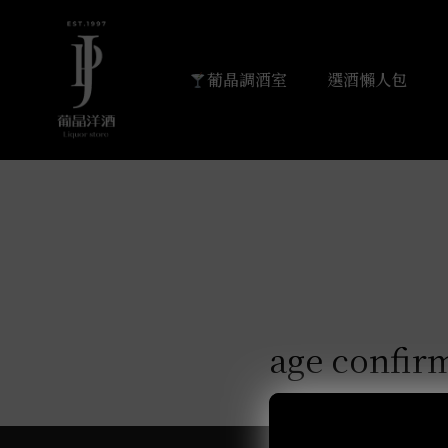
I am text block. Click edit button to change this text. L
dapibus leo.
葡晶調酒室
選酒懶人包
age confir