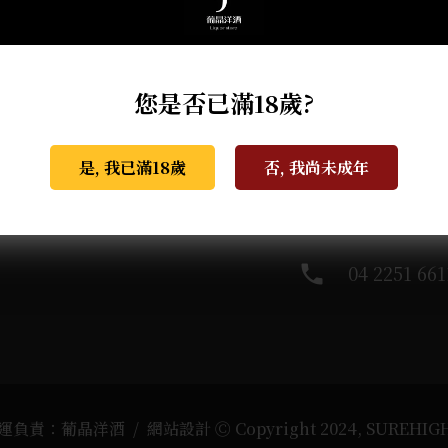
葡晶調酒室
探索
您是否已滿18歲?
是, 我已滿18歲
否, 我尚未成年
home
407台中市
phone
04 2251 661
運負責：葡晶洋酒 / 網站設計 Ⓒ Copyright 2024, SUREHIG