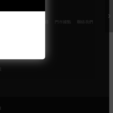
品牌
探索酒款
服務項目
門市據點
聯絡我們
西屯區河南路四段103號
1
H