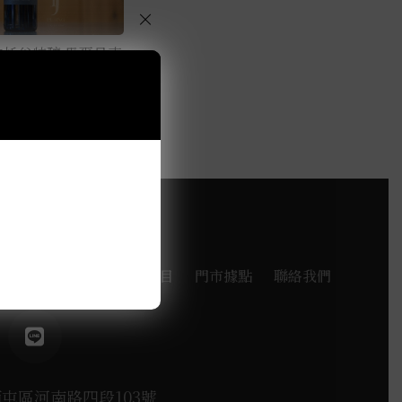
×
加托谷特釀 馬爾貝克
0.75L
品牌
探索酒款
服務項目
門市據點
聯絡我們
西屯區河南路四段103號