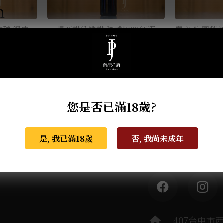
m
特釀 經典
提亞諾納維諾 跨越1908紅酒
費立奇 圖蓬
2020 0.75L
您是否已滿18歲?
是, 我已滿18歲
否, 我尚未成年
葡晶調酒室
探索
home
407台中市