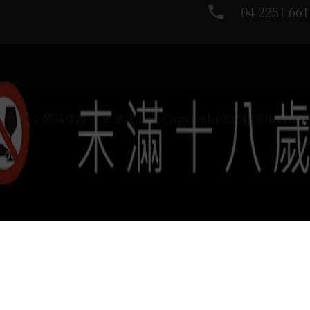
phone
04 2251 661
運負責：葡晶洋酒 / 網站設計 Ⓒ Copyright 2024, SUREHIG