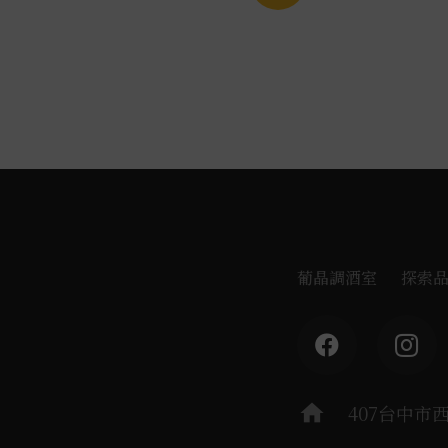
葡晶調酒室
探索
home
407台中市