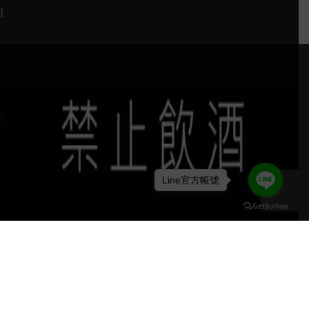
1
H
Line官方帳號
keyboard_arrow_up