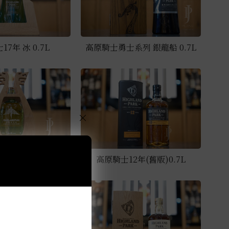
7年 冰 0.7L
高原騎士勇士系列 銀龍船 0.7L
×
神殿 芙蕾雅 0.7L
高原騎士12年(舊版)0.7L