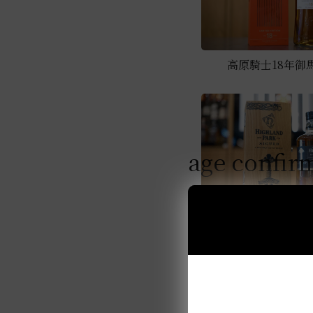
高原騎士18年御
age confir
高原騎士勇士系列 黑劍